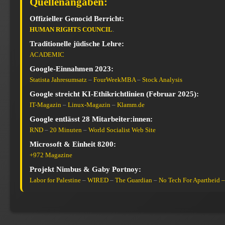
Quellenangaben:
Offizieller Genocid Berricht:
HUMAN RIGHTS COUNCIL
.
Traditionelle jüdische Lehre:
ACADEMIC
Google-Einnahmen 2023:
Statista Jahresumsatz
–
FourWeekMBA
–
Stock Analysis
Google streicht KI-Ethikrichtlinien (Februar 2025):
IT-Magazin
–
Linux-Magazin
–
Klamm.de
Google entlässt 28 Mitarbeiter:innen:
RND
–
20 Minuten
–
World Socialist Web Site
Microsoft & Einheit 8200:
+972 Magazine
Projekt Nimbus & Gaby Portnoy:
Labor for Palestine
–
WIRED
–
The Guardian
–
No Tech For Apartheid –