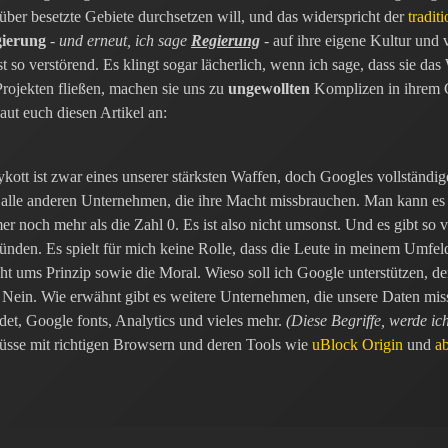
über besetzte Gebiete durchsetzen will, und das widerspricht der
tradit
ierung
-
und erneut, ich sage
Regierung
- auf ihre eigene Kultur und v
ist so verstörend. Es klingt sogar lächerlich, wenn ich sage, dass sie da
Projekten fließen, machen sie uns zu
ungewollten
Komplizen in ihrem Ge
haut euch diesen Artikel an:
ykott ist zwar eines unserer stärksten Waffen, doch Googles vollständi
ür alle anderen Unternehmen, die ihre Macht missbrauchen. Man kann es
er noch mehr als die Zahl 0. Es ist also nicht umsonst. Und es gibt so
ünden. Es spielt für mich keine Rolle, dass die Leute in meinem Umfeld 
ht ums Prinzip sowie die Moral. Wieso soll ich Google unterstützen, d
 Nein. Wie erwähnt gibt es weitere Unternehmen, die unsere Daten mis
ndet, Google fonts, Analytics und vieles mehr.
(Diese Begriffe, werde ic
lüsse mit richtigen Browsern und deren Tools wie
uBlock Origin
und
ab