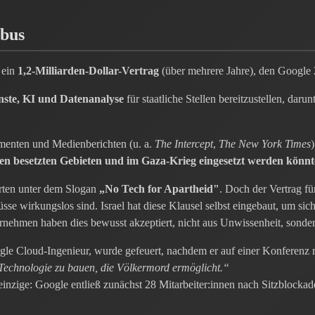
mbus
 ein
1,2-Milliarden-Dollar-Vertrag
(über mehrere Jahre), den Google 
nste, KI und Datenanalyse
für staatliche Stellen bereitzustellen, darun
menten und Medienberichten (u. a.
The Intercept
,
The New York Times
n besetzten Gebieten und im Gaza-Krieg eingesetzt werden könnt
ierten unter dem Slogan
„No Tech for Apartheid"
. Doch der Vertrag fü
sse wirkungslos sind. Israel hat diese Klausel selbst eingebaut, um si
nehmen haben dies bewusst akzeptiert, nicht aus Unwissenheit, sondern
gle Cloud-Ingenieur, wurde gefeuert, nachdem er auf einer Konferenz r
Technologie zu bauen, die Völkermord ermöglicht.“
 einzige: Google entließ zunächst 28 Mitarbeiter:innen nach Sitzblocka