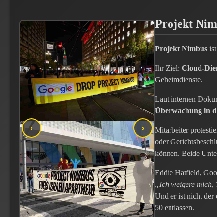
Projekt Ni
Projekt Nimbus
ist
Ihr Ziel:
Cloud-Die
Geheimdienste.
Laut internen Doku
Überwachung in de
‹
›
Mitarbeiter protest
oder Gerichtsbeschlü
können. Beide Unter
Eddie Hatfield, Goo
„Ich weigere mich, 
Und er ist nicht der
50 entlassen.