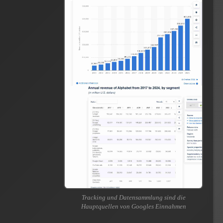
Tracking und Datensammlung sind die
Hauptquellen von Googles Einnahmen